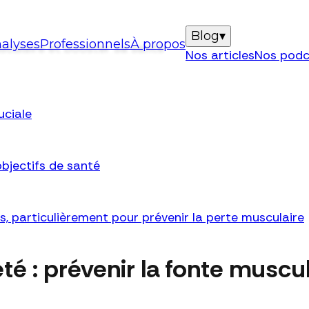
Blog
▾
alyses
Professionnels
À propos
usculaire et booster sa santé
Nos articles
Nos podc
uciale
objectifs de santé
us, particulièrement pour prévenir la perte musculaire
été : prévenir la fonte muscu