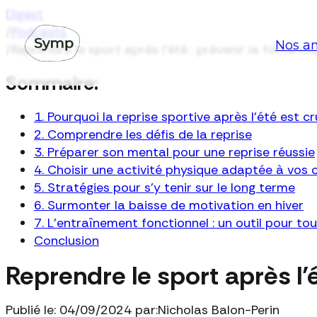
Digest
/
Podcasts
Nos an
/
Reprendre le sport après l’été : prévenir la fonte m
Sommaire:
1. Pourquoi la reprise sportive après l'été est cr
2. Comprendre les défis de la reprise
3. Préparer son mental pour une reprise réussie
4. Choisir une activité physique adaptée à vos 
5. Stratégies pour s’y tenir sur le long terme
6. Surmonter la baisse de motivation en hiver
7. L’entraînement fonctionnel : un outil pour to
Conclusion
Reprendre le sport après l’
Publié le: 04/09/2024 par:
Nicholas Balon-Perin