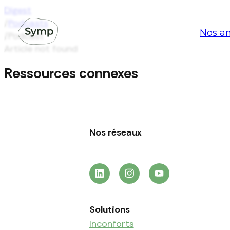
Digest
/
Podcasts
Nos an
/
Podcast
Article not found
Ressources connexes
Nos réseaux
Solutions
Inconforts