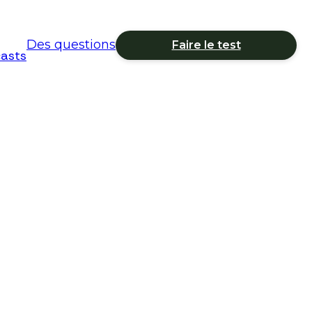
Des questions
Faire le test
asts