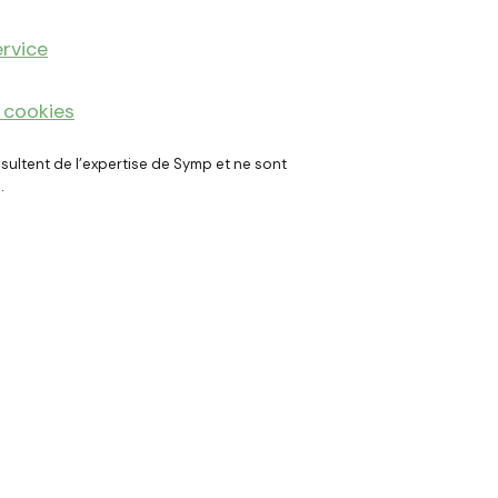
rvice
 cookies
ultent de l
'
expertise de Symp et ne sont
.