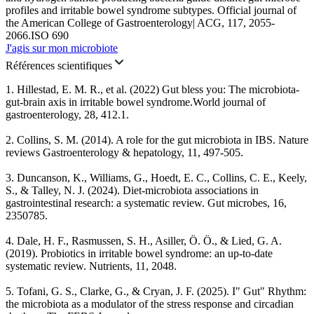
profiles and irritable bowel syndrome subtypes. Official journal of
the American College of Gastroenterology| ACG, 117, 2055-
2066.ISO 690
J'agis sur mon microbiote
Références scientifiques
1
.
Hillestad, E. M. R., et al. (2022) Gut bless you: The microbiota-
gut-brain axis in irritable bowel syndrome.World journal of
gastroenterology, 28, 412.1.
2
.
Collins, S. M. (2014). A role for the gut microbiota in IBS. Nature
reviews Gastroenterology & hepatology, 11, 497-505.
3
.
Duncanson, K., Williams, G., Hoedt, E. C., Collins, C. E., Keely,
S., & Talley, N. J. (2024). Diet-microbiota associations in
gastrointestinal research: a systematic review. Gut microbes, 16,
2350785.
4
.
Dale, H. F., Rasmussen, S. H., Asiller, Ö. Ö., & Lied, G. A.
(2019). Probiotics in irritable bowel syndrome: an up-to-date
systematic review. Nutrients, 11, 2048.
5
.
Tofani, G. S., Clarke, G., & Cryan, J. F. (2025). I" Gut" Rhythm:
the microbiota as a modulator of the stress response and circadian