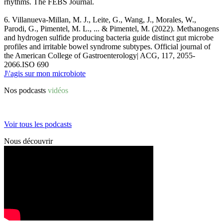
rhythms. The FEBS Journal.
6
.
Villanueva-Millan, M. J., Leite, G., Wang, J., Morales, W.,
Parodi, G., Pimentel, M. L., ... & Pimentel, M. (2022). Methanogens
and hydrogen sulfide producing bacteria guide distinct gut microbe
profiles and irritable bowel syndrome subtypes. Official journal of
the American College of Gastroenterology| ACG, 117, 2055-
2066.ISO 690
J\'agis sur mon microbiote
Nos podcasts
vidéos
Voir tous les podcasts
Nous découvrir