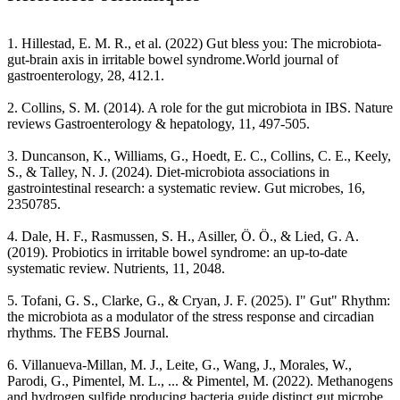
1
.
Hillestad, E. M. R., et al. (2022) Gut bless you: The microbiota-
gut-brain axis in irritable bowel syndrome.World journal of
gastroenterology, 28, 412.1.
2
.
Collins, S. M. (2014). A role for the gut microbiota in IBS. Nature
reviews Gastroenterology & hepatology, 11, 497-505.
3
.
Duncanson, K., Williams, G., Hoedt, E. C., Collins, C. E., Keely,
S., & Talley, N. J. (2024). Diet-microbiota associations in
gastrointestinal research: a systematic review. Gut microbes, 16,
2350785.
4
.
Dale, H. F., Rasmussen, S. H., Asiller, Ö. Ö., & Lied, G. A.
(2019). Probiotics in irritable bowel syndrome: an up-to-date
systematic review. Nutrients, 11, 2048.
5
.
Tofani, G. S., Clarke, G., & Cryan, J. F. (2025). I" Gut" Rhythm:
the microbiota as a modulator of the stress response and circadian
rhythms. The FEBS Journal.
6
.
Villanueva-Millan, M. J., Leite, G., Wang, J., Morales, W.,
Parodi, G., Pimentel, M. L., ... & Pimentel, M. (2022). Methanogens
and hydrogen sulfide producing bacteria guide distinct gut microbe