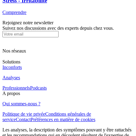
Stress - Irritabilité
Comprendre
Rejoignez notre newsletter
Suivez nos discussions avec des experts depuis chez vous.
Nos réseaux
Solutions
Inconforts
Analyses
Professionnels
Podcasts
A propos
Qui sommes-nous ?
Politique de vie privée
Conditions générales de
service
Contact
Préférences en matière de cookies
Les analyses, la description des symptômes pouvant y être rattachés
et les recommandations qui en découlent résultent de l'expertise de